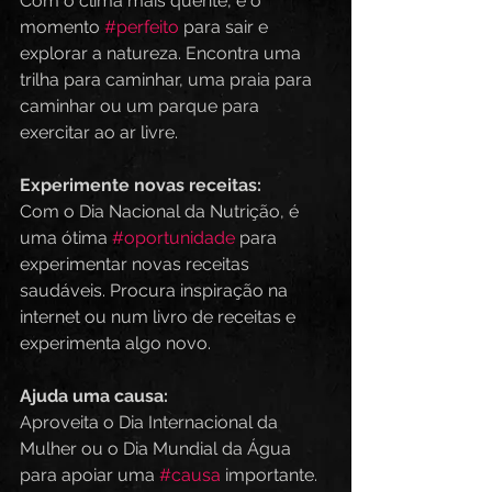
Com o clima mais quente, é o 
momento 
#perfeito
 para sair e 
explorar a natureza. Encontra uma 
trilha para caminhar, uma praia para 
caminhar ou um parque para 
exercitar ao ar livre.
Experimente novas receitas:
Com o Dia Nacional da Nutrição, é 
uma ótima 
#oportunidade
 para 
experimentar novas receitas 
saudáveis. Procura inspiração na 
internet ou num livro de receitas e 
experimenta algo novo.
Ajuda uma causa:
Aproveita o Dia Internacional da 
Mulher ou o Dia Mundial da Água 
para apoiar uma 
#causa
 importante. 