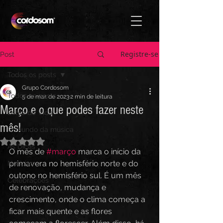
Registre-se
Post
Todos os posts
Grupo Cordosom
Todos os posts
5 de mar. de 2023
2 min de leitura
Março e o que podes fazer neste
Estilo de Vida
mês!
O mundo da música
Avaliado com NaN de 5 estrelas.
As Dicas
O mês de 
#março
 marca o início da 
primavera no hemisfério norte e do 
Notícias
outono no hemisfério sul. É um mês 
Celebrações
de renovação, mudança e 
crescimento, onde o clima começa a 
ficar mais quente e as flores 