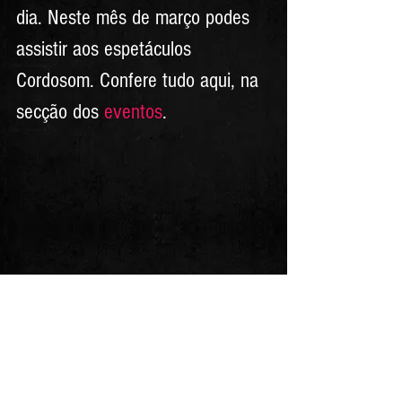
dia. Neste mês de março podes 
assistir aos espetáculos 
Cordosom. Confere tudo aqui, na 
secção dos 
eventos
. 
Em resumo, o mês de março é um 
período de mudança, crescimento e 
renovação, repleto de datas 