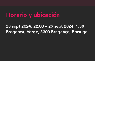
Horario y ubicación
28 sept 2024, 22:00 – 29 sept 2024, 1:30
Bragança, Varge, 5300 Bragança, Portugal
Compartir este evento
Press Kit
Política de Privacidade
|
Política de Cookies
|
Termos de Uso
|
Designação Social
|
Somos Cordosom
|
Trabalha no Cordosom
|
Livro de Reclamações Online