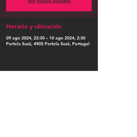
Ver outros eventos
Horario y ubicación
09 ago 2024, 22:30 – 10 ago 2024, 2:30
Portela Susã, 4905 Portela Susã, Portugal
Compartir este evento
Press Kit
Política de Privacidade
|
Política de Cookies
|
Termos de Uso
|
Designação Social
|
Somos Cordosom
|
Trabalha no Cordosom
|