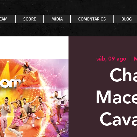
EAM
SOBRE
MÍDIA
COMENTÁRIOS
BLOG
sáb, 09 ago
  |  
M
Ch
Mac
Cava