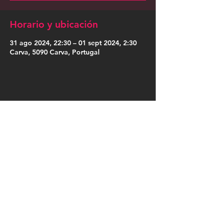
Horario y ubicación
31 ago 2024, 22:30 – 01 sept 2024, 2:30
Carva, 5090 Carva, Portugal
Compartir este evento
Press Kit
Política de Privacidade
|
Política de Cookies
|
Termos de Uso
|
Designação Social
|
Somos Cordosom
|
Trabalha no Cordosom
|
Livro de Reclamações Online