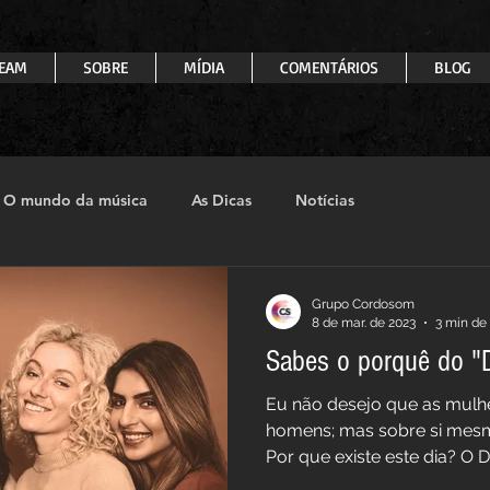
EAM
SOBRE
MÍDIA
COMENTÁRIOS
BLOG
O mundo da música
As Dicas
Notícias
Grupo Cordosom
8 de mar. de 2023
3 min de 
Sabes o porquê do "
Eu não desejo que as mulh
homens; mas sobre si mesm
Por que existe este dia? O Di