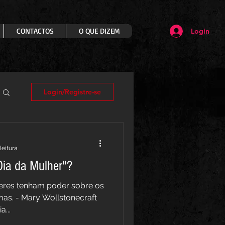
CONTACTOS
O QUE DIZEM
Login
Login/Registre-se
leitura
Dia da Mulher"?
eres tenham poder sobre os
as. - Mary Wollstonecraft
a...