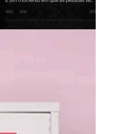
populares e celebradas em todo o mundo.
É um momento em que as pessoas se
reúnem para festejar, dançar,...