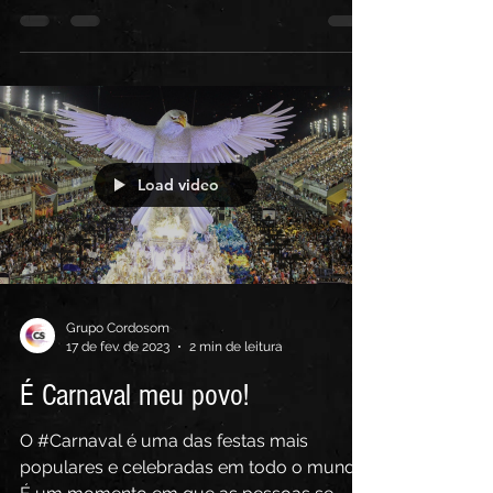
mesmas. - Mary Wollstonecraft Por que
existe este dia? O Dia...
Load video
Grupo Cordosom
17 de fev. de 2023
2 min de leitura
É Carnaval meu povo!
O #Carnaval é uma das festas mais