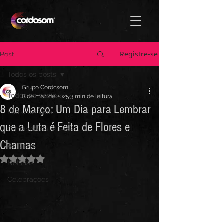
Registre-se
Post
Todos os posts
Grupo Cordosom
Todos os posts
8 de mar. de 2025
3 min de leitura
8 de Março: Um Dia para Lembrar
Estilo de Vida
que a Luta é Feita de Flores e
O mundo da música
Chamas
As Dicas
Avaliado com NaN de 5 estrelas.
Notícias
Celebrações