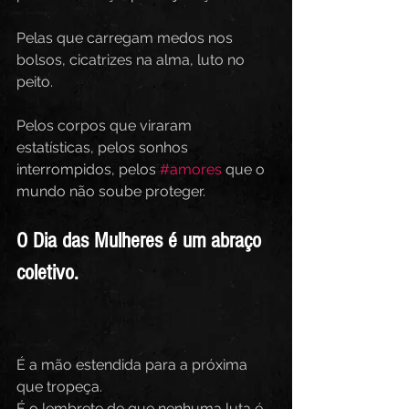
Pelas que carregam medos nos 
bolsos, cicatrizes na alma, luto no 
peito.  
Pelos corpos que viraram 
estatísticas, pelos sonhos 
interrompidos, pelos 
#amores
 que o 
mundo não soube proteger.  
O Dia das Mulheres é um abraço 
coletivo.  
É a mão estendida para a próxima 
que tropeça.  
É o lembrete de que nenhuma luta é 