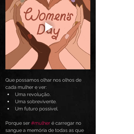
Que possamos olhar nos olhos de 
cada mulher e ver:  
Uma revolução.
Uma sobrevivente.
Um futuro possível.
Porque ser 
#mulher
 é carregar no 
sangue a memória de todas as que 