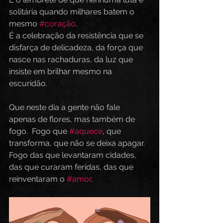
solitária quando milhares batem o 
mesmo 
#coração
.  
É a celebração da resistência que se 
disfarça de delicadeza, da força que 
nasce nas rachaduras, da luz que 
insiste em brilhar mesmo na 
escuridão.  
Que neste dia a gente não fale 
apenas de flores, mas também de 
fogo.  Fogo que 
#aquece
, que 
transforma, que não se deixa apagar.  
Fogo das que levantaram cidades, 
das que curaram feridas, das que 
reinventaram o 
#amor
.  