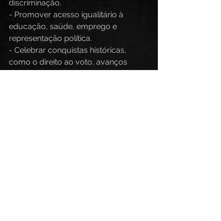
discriminação.  
- Promover acesso igualitário à 
educação, saúde, emprego e 
representação política.  
- Celebrar conquistas históricas, 
como o direito ao voto, avanços 
científicos e lideranças femininas.
Como é celebrado?
- Atos públicos, marchas e debates 
sobre direitos das mulheres.  
- Campanhas de conscientização 
(#8M nas redes sociais).  
- Homenagens a mulheres 
inspiradoras (cientistas, ativistas, 
artistas, etc.).  
- Cores simbólicas: roxo (justiça e 
dignidade), verde (esperança) e 