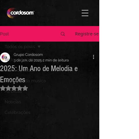
Registre-se
Post
Todos os posts
Grupo Cordosom
Todos os posts
3 de jan. de 2025
2 min de leitura
2025: Um Ano de Melodia e
Estilo de Vida
Emoções
O mundo da música
Avaliado com NaN de 5 estrelas.
As Dicas
Notícias
Celebrações