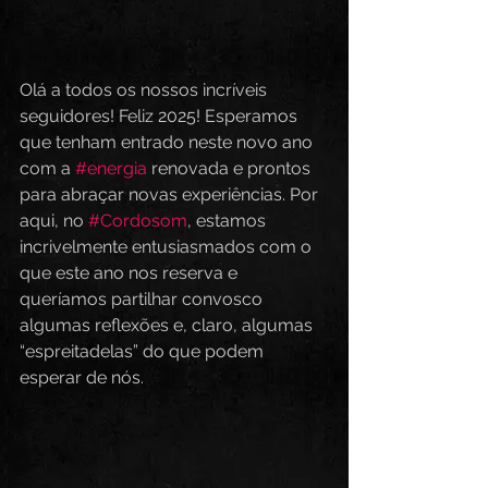
Olá a todos os nossos incríveis 
seguidores! Feliz 2025! Esperamos 
que tenham entrado neste novo ano 
com a 
#energia
 renovada e prontos 
para abraçar novas experiências. Por 
aqui, no 
#Cordosom
, estamos 
incrivelmente entusiasmados com o 
que este ano nos reserva e 
queríamos partilhar convosco 
algumas reflexões e, claro, algumas 
“espreitadelas” do que podem 
esperar de nós.