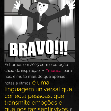
Entramos em 2025 com o coração 
cheio de inspiração. A 
#música
, para 
nós, é muito mais do que apenas 
é uma 
notas e ritmos; 
linguagem universal que 
conecta pessoas, que 
transmite emoções e 
que nos faz sentir vivos.
 E 