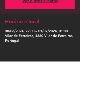
Ver outros eventos
Horário e local
30/06/2024, 22:00 – 01/07/2024, 01:30
Vilar de Ferreiros, 4880 Vilar de Ferreiros,
Portugal
Compartilhe esse evento
Press Kit
Política de Privacidade
|
Política de Cookies
|
Termos de Uso
|