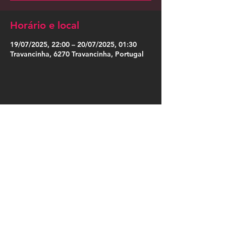
Horário e local
19/07/2025, 22:00 – 20/07/2025, 01:30
Travancinha, 6270 Travancinha, Portugal
Compartilhe esse evento
Press Kit
Política de Privacidade
|
Política de Cookies
|
Termos de Uso
|
Designação Social
|
Somos Cordosom
|
Trabalha no Cordosom
|
Livro de Reclamações Online