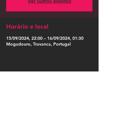
Ver outros eventos
Horário e local
15/09/2024, 22:00 – 16/09/2024, 01:30
Mogadouro, Travanca, Portugal
Compartilhe esse evento
Press Kit
Política de Privacidade
|
Política de Cookies
|
Termos de Uso
|
Designação Social
|
Somos Cordosom
|
Trabalha no Cordosom
|