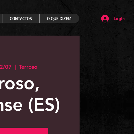
CONTACTOS
O QUE DIZEM
Login
12/07
  |  
Terroso
roso,
se (ES)