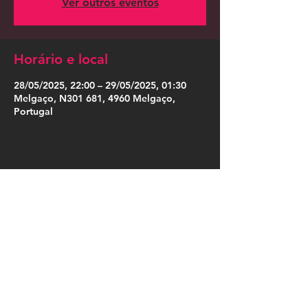
Ver outros eventos
Horário e local
28/05/2025, 22:00 – 29/05/2025, 01:30
Melgaço, N301 681, 4960 Melgaço,
Portugal
Compartilhe esse evento
Press Kit
Política de Privacidade
|
Política de Cookies
|
Termos de Uso
|