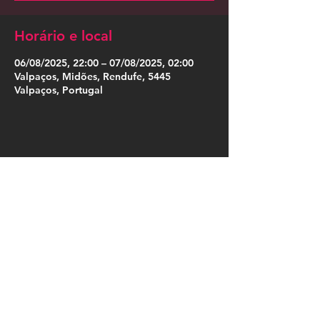
Horário e local
06/08/2025, 22:00 – 07/08/2025, 02:00
Valpaços, Midões, Rendufe, 5445
Valpaços, Portugal
Compartilhe esse evento
Press Kit
Política de Privacidade
|
Política de Cookies
|
Termos de Uso
|
Designação Social
|
Somos Cordosom
|
Trabalha no Cordosom
|
Livro de Reclamações Online