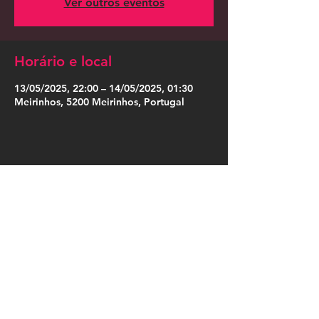
Ver outros eventos
Horário e local
13/05/2025, 22:00 – 14/05/2025, 01:30
Meirinhos, 5200 Meirinhos, Portugal
Compartilhe esse evento
Press Kit
Política de Privacidade
|
Política de Cookies
|
Termos de Uso
|
Designação Social
|
Somos Cordosom
|
Trabalha no Cordosom
|