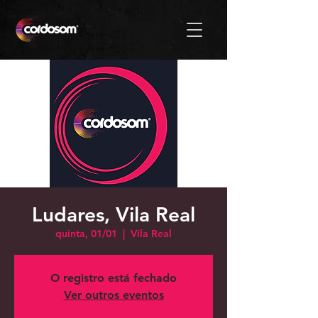
Ludares, Vila Real
quinta, 01/01
  |  
Vila Real
O registro está fechado
Ver outros eventos