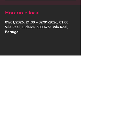
Horário e local
01/01/2026, 21:30 – 02/01/2026, 01:00
Vila Real, Ludares, 5000-751 Vila Real,
Portugal
Compartilhe esse evento
Press Kit
Política de Privacidade
|
Política de Cookies
|
Termos de Uso
|
Designação Social
|
Somos Cordosom
|
Trabalha no Cordosom
|
Livro de Reclamações Online