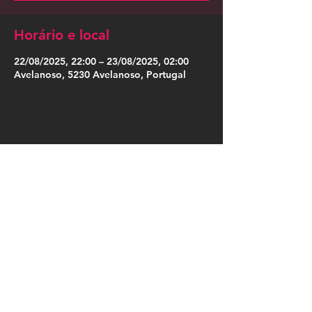
Horário e local
22/08/2025, 22:00 – 23/08/2025, 02:00
Avelanoso, 5230 Avelanoso, Portugal
Compartilhe esse evento
Press Kit
Política de Privacidade
|
Política de Cookies
|
Termos de Uso
|
Designação Social
|
Somos Cordosom
|
Trabalha no Cordosom
|
Livro de Reclamações Online