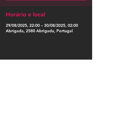
Horário e local
29/08/2025, 22:00 – 30/08/2025, 02:00
Abrigada, 2580 Abrigada, Portugal
Compartilhe esse evento
Press Kit
Política de Privacidade
|
Política de Cookies
|
Termos de Uso
|
Designação Social
|
Somos Cordosom
|
Trabalha no Cordosom
|
Livro de Reclamações Online